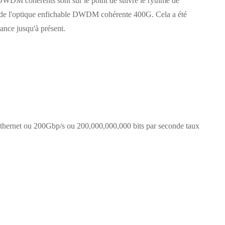
DWDM cohérents sont sur le point de suivre le rythme de
n de l'optique enfichable DWDM cohérente 400G. Cela a été
ance jusqu'à présent.
thernet ou 200Gbp/s ou 200,000,000,000 bits par seconde taux