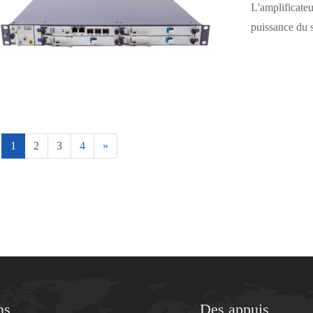
L'amplificateu
puissance du 
1
2
3
4
»
ns
Des appuis