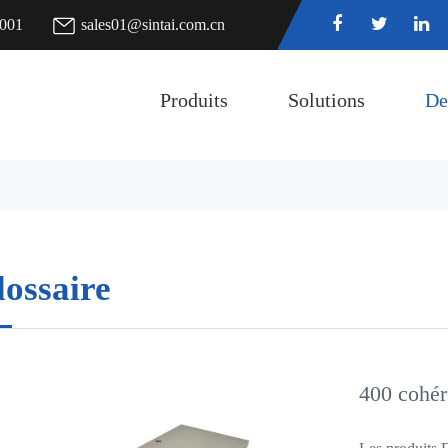
7001
sales01@sintai.com.cn
Produits
Solutions
De
lossaire
400 cohér