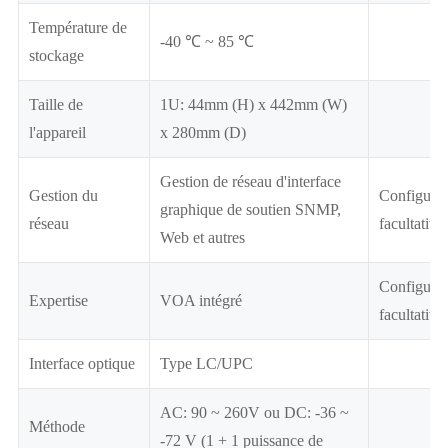
Température de
-40 ℃ ~ 85 ℃
stockage
Taille de
1U: 44mm (H) x 442mm (W)
l'appareil
x 280mm (D)
Gestion de réseau d'interface
Gestion du
Configurat
graphique de soutien SNMP,
réseau
facultative
Web et autres
Configurat
Expertise
VOA intégré
facultative
Interface optique
Type LC/UPC
AC: 90 ~ 260V ou DC: -36 ~
Méthode
-72 V (1 + 1 puissance de