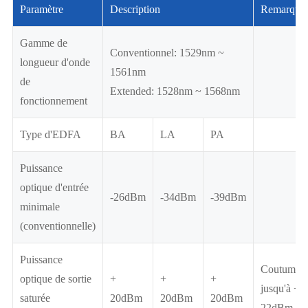
Paramètre
Description
Remarque
Gamme de
Conventionnel: 1529nm ~
longueur d'onde
1561nm
de
Extended: 1528nm ~ 1568nm
fonctionnement
Type d'EDFA
BA
LA
PA
Puissance
optique d'entrée
-26dBm
-34dBm
-39dBm
minimale
(conventionnelle)
Puissance
Coutume
optique de sortie
+
+
+
jusqu'à +
saturée
20dBm
20dBm
20dBm
22dBm