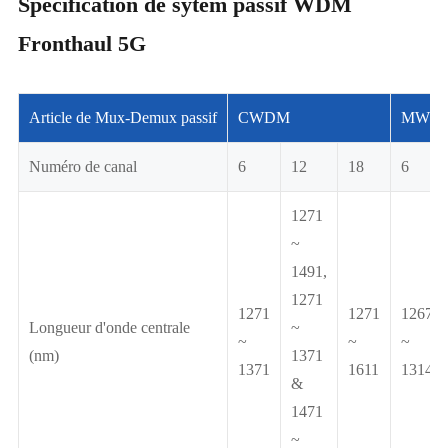
Spécification de sytem passif WDM
Fronthaul 5G
Article de Mux-Demux passif
CWDM
MWD
Numéro de canal
6
12
18
6
1271
~
1491,
1271
1271
1271
1267.5
Longueur d'onde centrale
~
~
~
~
(nm)
1371
1371
1611
1314.5
&
1471
~