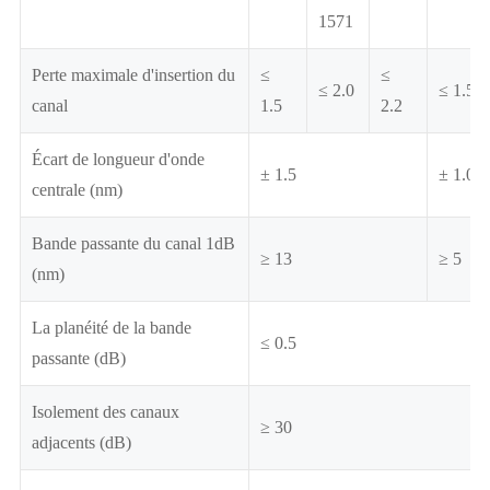
1571
Perte maximale d'insertion du
≤
≤
≤ 2.0
≤ 1.5
canal
1.5
2.2
Écart de longueur d'onde
± 1.5
± 1.0
centrale (nm)
Bande passante du canal 1dB
≥ 13
≥ 5
(nm)
La planéité de la bande
≤ 0.5
passante (dB)
Isolement des canaux
≥ 30
adjacents (dB)