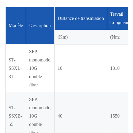
Travail
Distance de transmission
Longueur d
Modèle
Description
(Km)
(Nm)
SFP,
ST-
monomode,
SSXL-
10G,
10
1310
31
double
fibre
SFP,
ST-
monomode,
SSXE-
10G,
40
1550
55
double
fibre