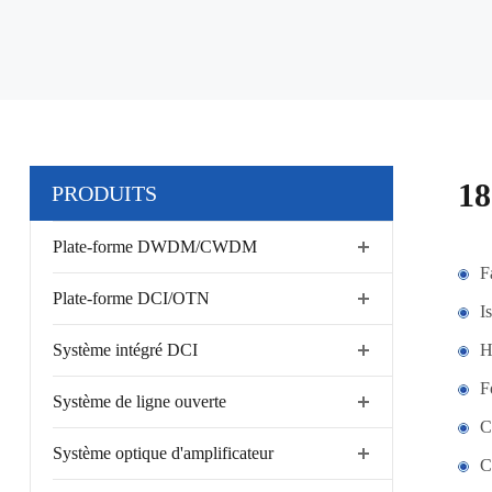
1
PRODUITS
Plate-forme DWDM/CWDM
F
Plate-forme DCI/OTN
I
Système intégré DCI
Ha
F
Système de ligne ouverte
C
Système optique d'amplificateur
C