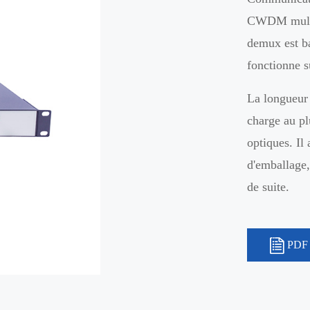
CWDM multi-
demux est ba
fonctionne s
La longueur
charge au p
optiques. Il 
d'emballage, 
de suite.
PDF 