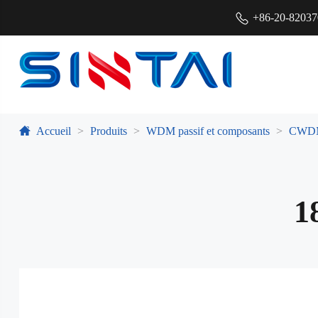
+86-20-8203
Accueil
Produits
WDM passif et composants
CWDM
1