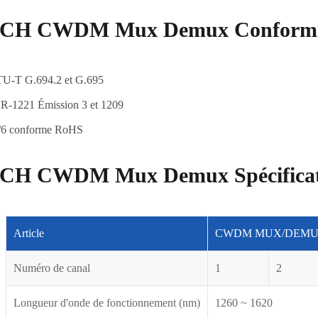
8CH CWDM Mux Demux Conformi
TU-T G.694.2 et G.695
R-1221 Émission 3 et 1209
/6 conforme RoHS
8CH CWDM Mux Demux Spécificat
Article
CWDM MUX/DEM
Numéro de canal
1
2
Longueur d'onde de fonctionnement (nm)
1260 ~ 1620