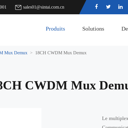
7001
sales01@sintai.com.cn
Produits
Solutions
De
 Mux Demux
18CH CWDM Mux Demux
8CH CWDM Mux Dem
Le multiple
Communicatio