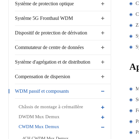
C
Système de protection optique
C
Système 5G Fronthaul WDM
Z
Dispositif de protection de dérivation
S
S
Commutateur de centre de données
Système d'agrégation et de distribution
A
Compensation de dispersion
M
WDM passif et composants
S
Châssis de montage à crémaillère
F
DWDM Mux Demux
P
CWDM Mux Demux
P
4CH CWDM Mux Demux