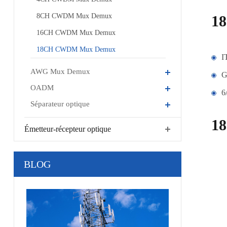
8CH CWDM Mux Demux
1
16CH CWDM Mux Demux
18CH CWDM Mux Demux
I
AWG Mux Demux
G
OADM
6
Séparateur optique
1
Émetteur-récepteur optique
BLOG