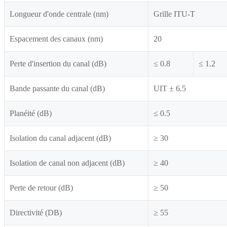
Longueur d'onde centrale (nm)
Grille ITU-T
Espacement des canaux (nm)
20
Perte d'insertion du canal (dB)
≤ 0.8
≤ 1.2
Bande passante du canal (dB)
UIT ± 6.5
Planéité (dB)
≤ 0.5
Isolation du canal adjacent (dB)
≥ 30
Isolation de canal non adjacent (dB)
≥ 40
Perte de retour (dB)
≥ 50
Directivité (DB)
≥ 55