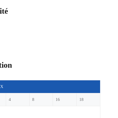
té
ion
UX
4
8
16
18