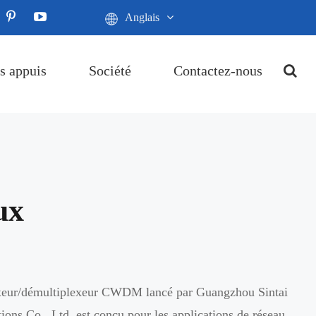
Anglais
s appuis
Société
Contactez-nous
ux
xeur/démultiplexeur CWDM lancé par Guangzhou Sintai
ns Co., Ltd. est conçu pour les applications de réseau