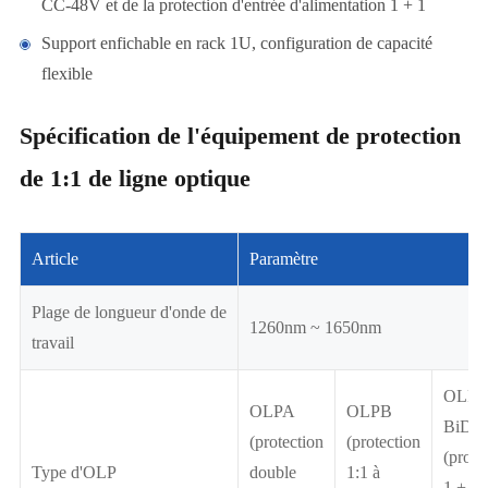
CC-48V et de la protection d'entrée d'alimentation 1 + 1
Support enfichable en rack 1U, configuration de capacité
flexible
Spécification de l'équipement de protection
de 1:1 de ligne optique
Article
Paramètre
Plage de longueur d'onde de
1260nm ~ 1650nm
travail
OLPA
OLPA
OLPB
BiDi
(protection
(protection
(prote
Type d'OLP
double
1:1 à
1 + 1