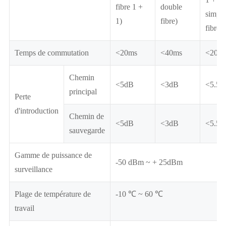
fibre 1 +
double
simple
1)
fibre)
fibre)
Temps de commutation
<20ms
<40ms
<20m
Chemin
<5dB
<3dB
<5.5d
principal
Perte
d'introduction
Chemin de
<5dB
<3dB
<5.5d
sauvegarde
Gamme de puissance de
-50 dBm ~ + 25dBm
surveillance
Plage de température de
-10 ℃ ~ 60 ℃
travail