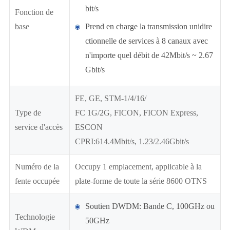
bit/s
Fonction de
base
Prend en charge la transmission unidire
ctionnelle de services à 8 canaux avec
n'importe quel débit de 42Mbit/s ~ 2.67
Gbit/s
FE, GE, STM-1/4/16/
Type de
FC 1G/2G, FICON, FICON Express,
service d'accès
ESCON
CPRI:614.4Mbit/s, 1.23/2.46Gbit/s
Numéro de la
Occupy 1 emplacement, applicable à la
fente occupée
plate-forme de toute la série 8600 OTNS
Soutien DWDM: Bande C, 100GHz ou
Technologie
50GHz