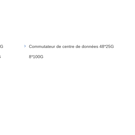
0G
Commutateur de centre de données 48*25G
G
8*100G