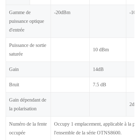
Gamme de
-20dBm
-10 
puissance optique
d'entrée
Puissance de sortie
10 dBm
saturée
Gain
14dB
Bruit
7.5 dB
Gain dépendant de
2dB
la polarisation
Numéro de la fente
Occupy 1 emplacement, applicable à la pla
occupée
l'ensemble de la série OTNS8600.