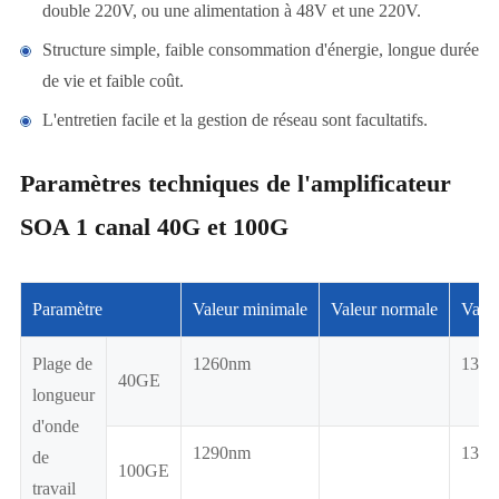
double 220V, ou une alimentation à 48V et une 220V.
Structure simple, faible consommation d'énergie, longue durée
de vie et faible coût.
L'entretien facile et la gestion de réseau sont facultatifs.
Paramètres techniques de l'amplificateur
SOA 1 canal 40G et 100G
Paramètre
Valeur minimale
Valeur normale
Vale
Plage de
1260nm
134
40GE
longueur
d'onde
1290nm
132
de
100GE
travail