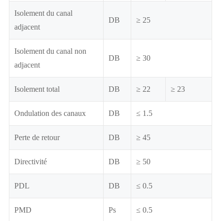
Isolement du canal
DB
≥ 25
adjacent
Isolement du canal non
DB
≥ 30
adjacent
Isolement total
DB
≥ 22
≥ 23
Ondulation des canaux
DB
≤ 1.5
Perte de retour
DB
≥ 45
Directivité
DB
≥ 50
PDL
DB
≤ 0.5
PMD
Ps
≤ 0.5