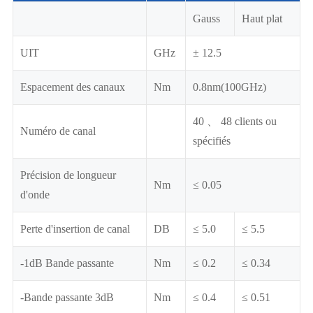
Gauss
Haut plat
UIT
GHz
± 12.5
Espacement des canaux
Nm
0.8nm(100GHz)
40 、 48 clients ou
Numéro de canal
spécifiés
Précision de longueur
Nm
≤ 0.05
d'onde
Perte d'insertion de canal
DB
≤ 5.0
≤ 5.5
-1dB Bande passante
Nm
≤ 0.2
≤ 0.34
-Bande passante 3dB
Nm
≤ 0.4
≤ 0.51