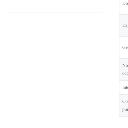
Dou
Exp
Ges
No
oc
Int
Co
pu