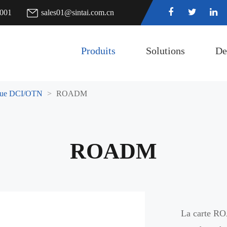
7001
sales01@sintai.com.cn
Produits
Solutions
De
ique DCI/OTN
ROADM
ROADM
La carte RO