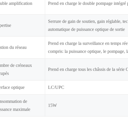
ble amplification
Prend en charge le double pompage intégré p
Serrure de gain de soutien, gain réglable, tec
ertise
automatique de puissance optique de sortie
Prend en charge la surveillance en temps ré
tion du réseau
compris: la puissance optique, le pompage, l
mbre de créneaux
Prend en charge tous les châssis de la sér
cupés
erface optique
LC/UPC
nsommation de
15W
issance maximale