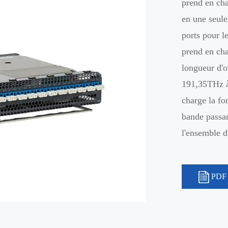
prend en cha
en une seul
ports pour l
prend en ch
longueur d'
191,35THz à
charge la fon
bande passan
l'ensemble d
PDF 