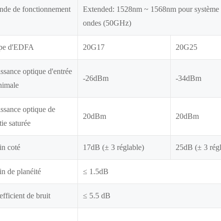
onde de fonctionnement
Extended: 1528nm ~ 1568nm pour systèm
ondes (50GHz)
pe d'EDFA
20G17
20G25
ssance optique d'entrée
-26dBm
-34dBm
nimale
ssance optique de
20dBm
20dBm
tie saturée
in coté
17dB (± 3 réglable)
25dB (± 3 régl
n de planéité
≤ 1.5dB
fficient de bruit
≤ 5.5 dB