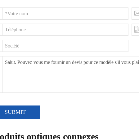
SUBMIT
oduits optiques connexes