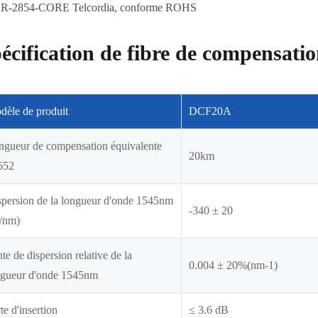
R-2854-CORE Telcordia, conforme ROHS
écification de fibre de compensati
dèle de produit
DCF20A
ngueur de compensation équivalente
20km
652
spersion de la longueur d'onde 1545nm
-340 ± 20
s/nm)
te de dispersion relative de la
0.004 ± 20%(nm-1)
ngueur d'onde 1545nm
te d'insertion
≤ 3.6 dB