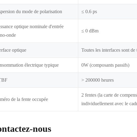
persion du mode de polarisation
≤ 0.6 ps
ssance optique nominale d'entrée
≤ 0 dBm
no-onde
erface optique
Toutes les interfaces sont de
nsommation électrique typique
0W (composants passifs)
TBF
> 200000 heures
2 fentes (la carte de compen
méro de la fente occupée
individuellement avec le cad
ntactez-nous