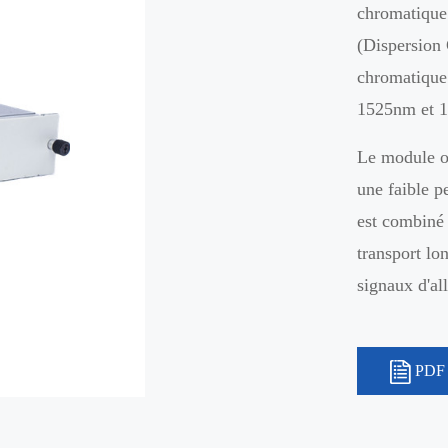
chromatique
(Dispersion 
chromatique
1525nm et 
Le module o
une faible pe
est combiné
transport lo
signaux d'al
PDF 