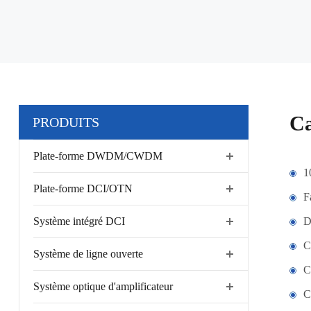
Ca
PRODUITS
Plate-forme DWDM/CWDM
1
Plate-forme DCI/OTN
F
Système intégré DCI
D
C
Système de ligne ouverte
C
Système optique d'amplificateur
C