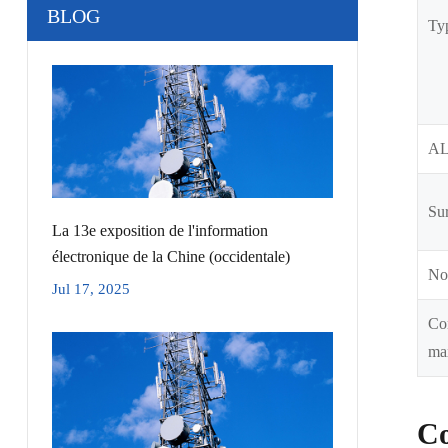
BLOG
Typ
A
Sur
La 13e exposition de l'information
électronique de la Chine (occidentale)
No
Jul 17, 2025
Co
ma
Co