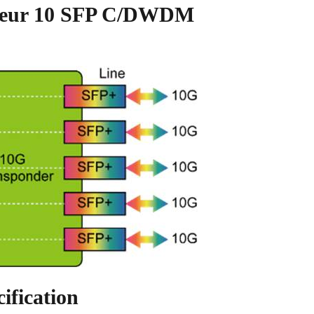
ondeur 10 SFP C/DWDM
fication