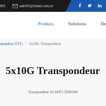
7001
sales01@sintai.com.cn
Produits
Solutions
De
nspondeur OTU
5x10G Transpondeur
5x10G Transpondeur
Transpondeur 10 SFP C/DWDM