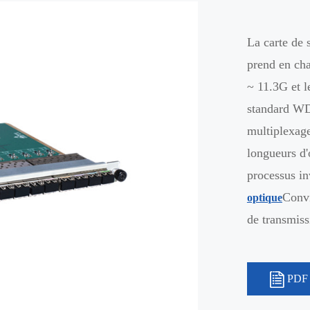
La carte de
prend en cha
~ 11.3G et l
standard WDM
multiplexage
longueurs d'
processus in
Convi
optique
de transmis
PDF 