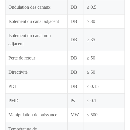
Ondulation des canaux
DB
≤ 0.5
Isolement du canal adjacent
DB
≥ 30
Isolement du canal non
DB
≥ 35
adjacent
Perte de retour
DB
≥ 50
Directivité
DB
≥ 50
PDL
DB
≤ 0.15
PMD
Ps
≤ 0.1
Manipulation de puissance
MW
≤ 500
Température de