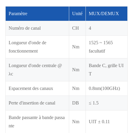
Paramètre
Unité
MUX/DEMUX
Numéro de canal
CH
4
Longueur d'onde de
1525 ~ 1565
Nm
fonctionnement
facultatif
Longueur d'onde centrale @
Bande C, grille UI
Nm
λc
T
Espacement des canaux
Nm
0.8nm(100GHz)
Perte d'insertion de canal
DB
≤ 1.5
Bande passante à bande passa
Nm
UIT ± 0.11
nte