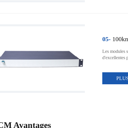
05-
100km 
Les modules so
d'excellentes 
PLU
CM Avantages