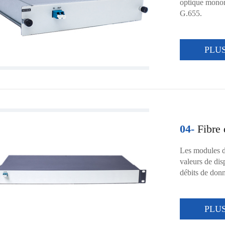
optique mono
G.655.
PLU
04-
Fibre 
Les modules de
valeurs de di
débits de don
PLU