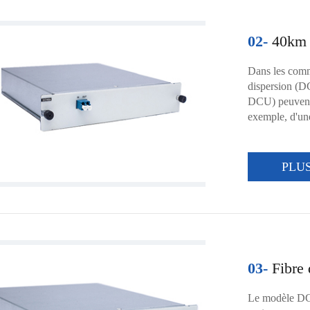
02-
40km d
Dans les comm
dispersion (D
DCU) peuvent 
exemple, d'une
PLU
03-
Fibre 
Le modèle DCF