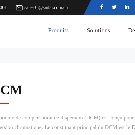
7001
sales01@sintai.com.cn
Produits
Solutions
De
DCM
odule de compensation de dispersion (DCM) est conçu pour f
ersion chromatique. Le constituant principal du DCM est le