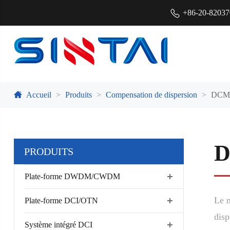
+86-20-8203
Accueil
Produits
Compensation de dispersion
DCM
PRODUITS
Plate-forme DWDM/CWDM
Le m
Plate-forme DCI/OTN
disp
Système intégré DCI