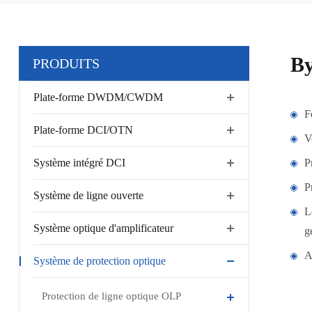
By
PRODUITS
Plate-forme DWDM/CWDM
F
Plate-forme DCI/OTN
V
Système intégré DCI
P
P
Système de ligne ouverte
L
Système optique d'amplificateur
g
A
Système de protection optique
Protection de ligne optique OLP