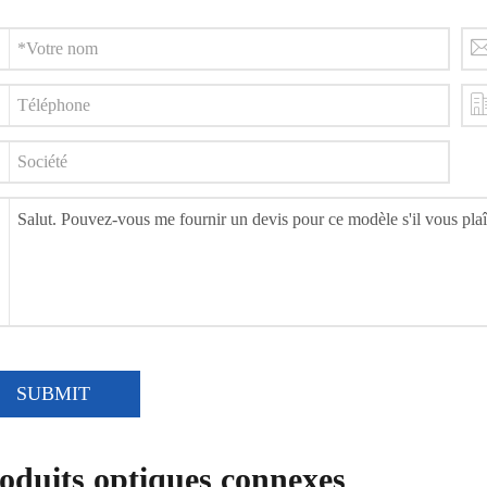
SUBMIT
oduits optiques connexes