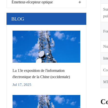
Émetteur-récepteur optique
Sur
pui
BLOG
Fon
Nu
Int
Co
La 13e exposition de l'information
électronique de la Chine (occidentale)
M
Jul 17, 2025
Co