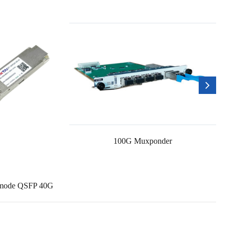
100G Muxponder
timode QSFP 40G