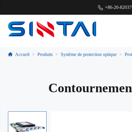
+86-20-8203
Accueil
Produits
Système de protection optique
Pro
Contournement