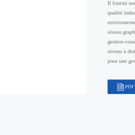
Il fournit u
qualité indu
environnemen
réseau graph
gestion-cons
niveau à dist
pour une ges
PDF 