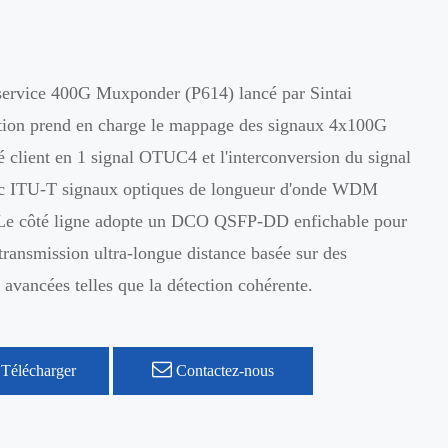
 service 400G Muxponder (P614) lancé par Sintai
on prend en charge le mappage des signaux 4x100G
é client en 1 signal OTUC4 et l'interconversion du signal
 ITU-T signaux optiques de longueur d'onde WDM
Le côté ligne adopte un DCO QSFP-DD enfichable pour
 transmission ultra-longue distance basée sur des
 avancées telles que la détection cohérente.
Télécharger
Contactez-nous