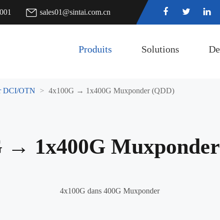
7001
sales01@sintai.com.cn
Produits
Solutions
De
r DCI/OTN
4x100G → 1x400G Muxponder (QDD)
G → 1x400G Muxponder
4x100G dans 400G Muxponder