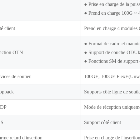
● Prise en charge de la pui
● Prend en charge 100G ~
é client
Prend en charge 4 modules
● Format de cadre et manut
nction OTN
● Support de couche ODUk (
● Fonctions SM de support
vices de soutien
100GE, 100GE FlexE(Unw
opback
Supports côté ligne de soutie
LDP
Mode de réception uniquem
LS
Support côté client
rme retard d'insertion
Prise en charge de l'insertio