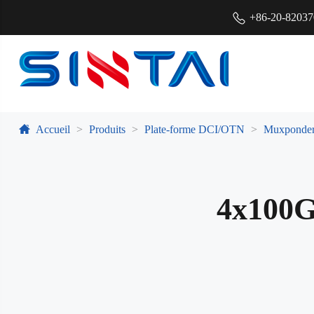
+86-20-8203
Accueil
Produits
Plate-forme DCI/OTN
Muxponde
4x100