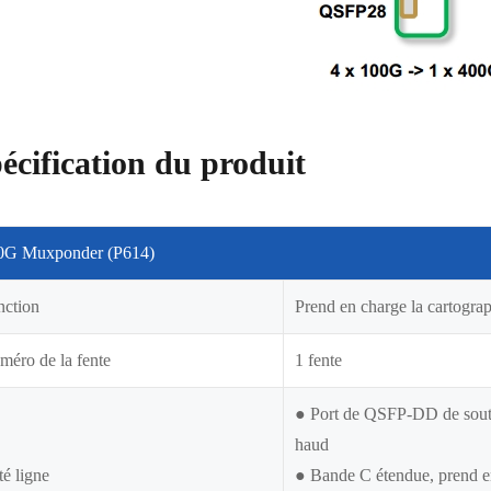
écification du produit
0G Muxponder (P614)
nction
Prend en charge la cartogr
éro de la fente
1 fente
● Port de QSFP-DD de sout
haud
é ligne
● Bande C étendue, prend en