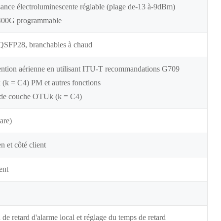
ssance électroluminescente réglable (plage de-13 à-9dBm)
 400G programmable
 QSFP28, branchables à chaud
ention aérienne en utilisant ITU-T recommandations G709
k = C4) PM et autres fonctions
 de couche OTUk (k = C4)
are)
n et côté client
ent
n de retard d'alarme local et réglage du temps de retard