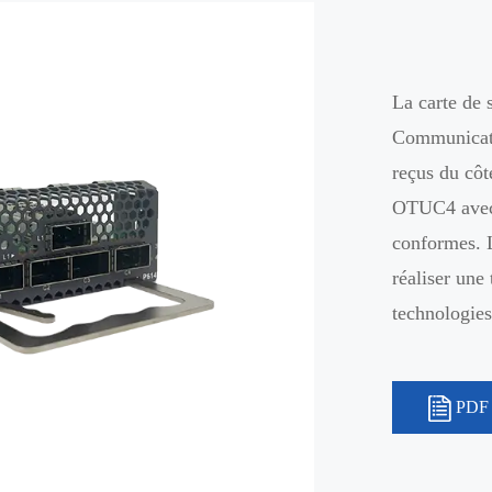
La carte de
Communicati
reçus du côt
OTUC4 avec
conformes. 
réaliser une
technologies
PDF 