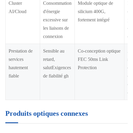
Cluster
Consommation
Module optique de
Réd
AI/Cloud
d'énergie
silicium 400G,
éne
excessive sur
fortement intégré
pr
les liaisons de
cen
connexion
éc
Prestation de
Sensible au
Co-conception optique
Am
services
retard,
FEC 50ms Link
sta
hautement
salutExigences
Protection
et 
fiable
de fiabilité gh
op
co
cri
Produits optiques connexes