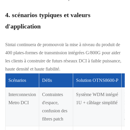
4. scénarios typiques et valeurs
d'application
Sintai continuera de promouvoir la mise à niveau du produit de
400 plates-formes de transmission intégrées G/800G pour aider
les clients à construire de futurs réseaux DCI à faible puissance,
haute densité et haute fiabilité.
Scénarios
Défis
Solution OTNS8600-P
Av
Interconnexion
Contraintes
Système WDM intégré
Éc
Metro DCI
d'espace,
1U + câblage simplifié
l'e
confusion des
rac
fibres patch
de