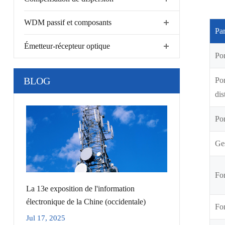
WDM passif et composants
Pa
Émetteur-récepteur optique
Por
BLOG
Por
dis
Por
Ges
Fo
La 13e exposition de l'information
électronique de la Chine (occidentale)
Fon
Jul 17, 2025