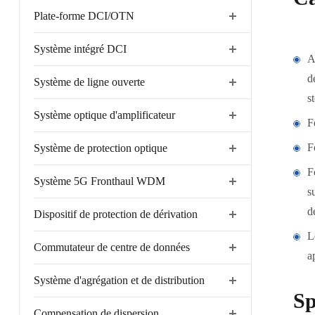
Plate-forme DCI/OTN
Système intégré DCI
A
d
Système de ligne ouverte
s
Système optique d'amplificateur
F
F
Système de protection optique
F
Système 5G Fronthaul WDM
s
de
Dispositif de protection de dérivation
L
Commutateur de centre de données
a
Système d'agrégation et de distribution
Sp
Compensation de dispersion