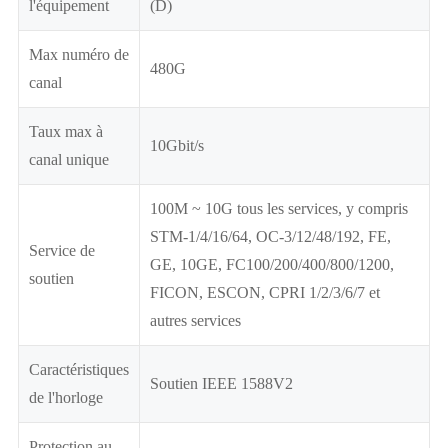
l'équipement
(D)
Max numéro de
480G
canal
Taux max à
10Gbit/s
canal unique
100M ~ 10G tous les services, y compris
STM-1/4/16/64, OC-3/12/48/192, FE,
Service de
GE, 10GE, FC100/200/400/800/1200,
soutien
FICON, ESCON, CPRI 1/2/3/6/7 et
autres services
Caractéristiques
Soutien IEEE 1588V2
de l'horloge
Protection au