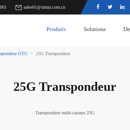
7001
sales01@sintai.com.cn
Produits
Solutions
De
nspondeur OTU
25G Transpondeur
25G Transpondeur
Transpondeur multi-canaux 25G