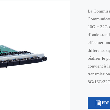
La Commissi
Communicati
10G ~ 32G et
d'onde stan
effectuer un
différents s
réaliser le 
convient à l
transmissio
8G/16G/32G
PDF 