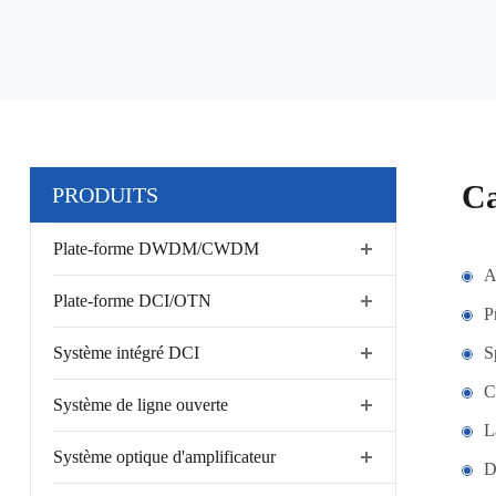
Ca
PRODUITS
Plate-forme DWDM/CWDM
A
Plate-forme DCI/OTN
P
Système intégré DCI
S
C
Système de ligne ouverte
L
Système optique d'amplificateur
D