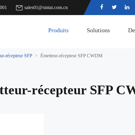
7001
sales01@sintai.com.cn
Produits
Solutions
De
ur-récepteur SFP
Émetteur-récepteur SFP CWDM
tteur-récepteur SFP 