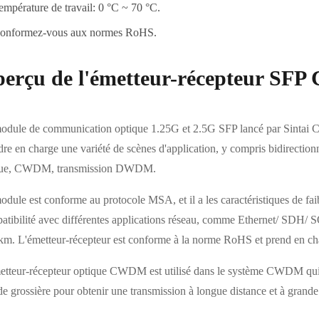
empérature de travail: 0 °C ~ 70 °C.
onformez-vous aux normes RoHS.
erçu de l'émetteur-récepteur S
odule de communication optique 1.25G et 2.5G SFP lancé par Sintai C
re en charge une variété de scènes d'application, y compris bidirectionne
ue, CWDM, transmission DWDM.
dule est conforme au protocole MSA, et il a les caractéristiques de faib
atibilité avec différentes applications réseau, comme Ethernet/ SDH/ 
km. L'émetteur-récepteur est conforme à la norme RoHS et prend en cha
etteur-récepteur optique CWDM est utilisé dans le système CWDM qui a
e grossière pour obtenir une transmission à longue distance et à grande