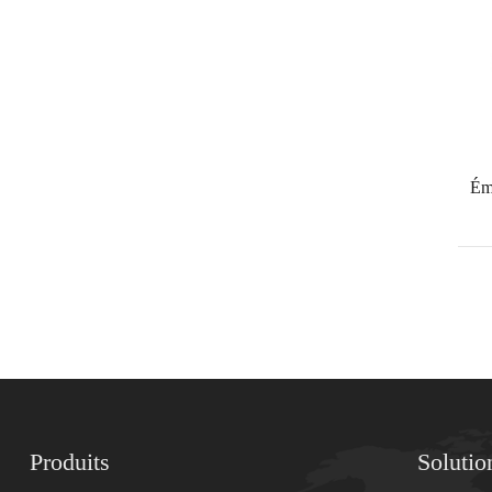
Ém
Produits
Solutio