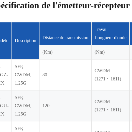
écification de l'émetteur-récept
Travail
Distance de transmission
Longueur d'onde
dèle
Description
(Km)
(Nm)
-
SFP,
CWDM
GZ-
CWDM,
80
(1271 ~ 1611)
XX
1.25G
-
SFP,
CWDM
GU-
CWDM,
120
(1271 ~ 1611)
XX
1.25G
-
SFP,