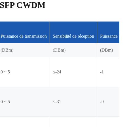
eur SFP CWDM
Puissance de transmission
Sensibilité de réception
Puissance de s
(DBm)
(DBm)
(DBm)
0 ~ 5
≤-24
-1
0 ~ 5
≤-31
-9