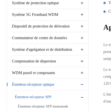
T
Système de protection optique
C
Système 5G Fronthaul WDM
Ap
Dispositif de protection de dérivation
Commutateur de centre de données
Le m
Système d'agrégation et de distribution
prend
uniq
Compensation de dispersion
Le mo
WDM passif et composants
comp
120 
Émetteur-récepteur optique
L'ém
Émetteur-récepteur SFP
d'ond
Émetteur-récepteur SFP monomode