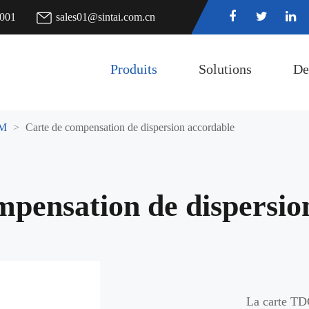
7001
sales01@sintai.com.cn
Produits
Solutions
De
M
Carte de compensation de dispersion accordable
mpensation de dispersio
La carte TD