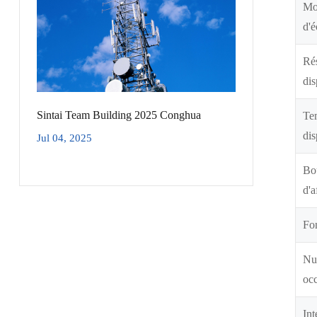
Mo
d'
Rés
dis
Sintai Team Building 2025 Conghua
Te
dis
Jul 04, 2025
Bou
d'a
Fon
Num
oc
Int