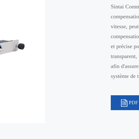
Sintai Commu
compensatio
vitesse, peu
compensation
et précise p
transparent,
afin d'assur
système de 
PDF 