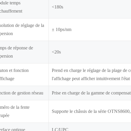
dule temps
<180s
échauffement
olution de réglage de la
± 10ps/nm
persion
mps de réponse de
<20s
persion
ton et fonction
Prend en charge le réglage de la plage de c
ffichage
l'affichage peut afficher intuitivement l'état
ction de gestion réseau
Prise en charge de la gamme de compensati
éro de la fente
Supporte le châssis de la série OTNS8600,
cupée
erface optique
LC/UPC