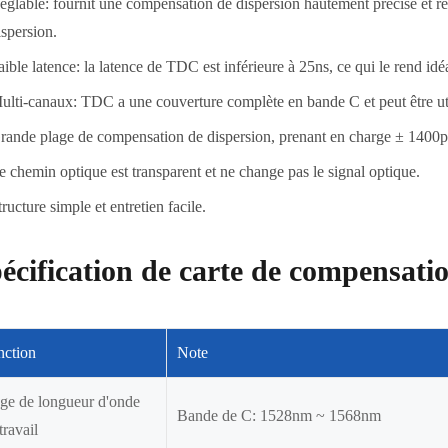
églable: fournit une compensation de dispersion hautement précise et 
ispersion.
aible latence: la latence de TDC est inférieure à 25ns, ce qui le rend idé
ulti-canaux: TDC a une couverture complète en bande C et peut être
rande plage de compensation de dispersion, prenant en charge ± 1400
e chemin optique est transparent et ne change pas le signal optique.
tructure simple et entretien facile.
écification de carte de compensati
nction
Note
ge de longueur d'onde
Bande de C: 1528nm ~ 1568nm
travail