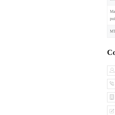
Ma
pu
M
Co