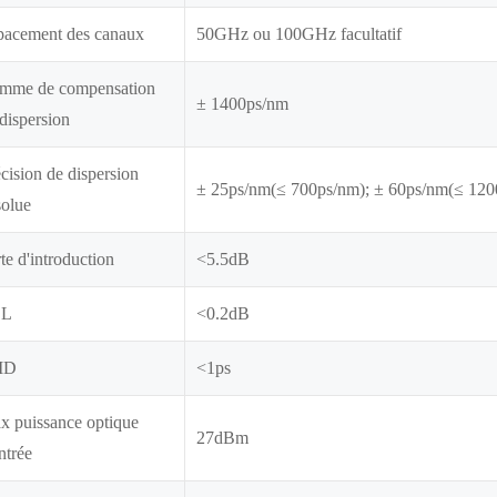
pacement des canaux
50GHz ou 100GHz facultatif
mme de compensation
± 1400ps/nm
dispersion
cision de dispersion
± 25ps/nm(≤ 700ps/nm); ± 60ps/nm(≤ 120
solue
te d'introduction
<5.5dB
DL
<0.2dB
MD
<1ps
x puissance optique
27dBm
ntrée