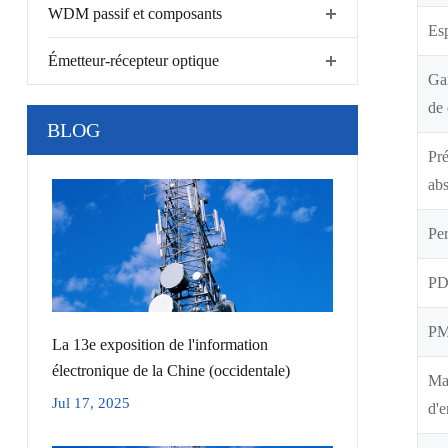
WDM passif et composants
Es
Émetteur-récepteur optique
Ga
de 
BLOG
Pré
ab
Per
P
P
La 13e exposition de l'information
électronique de la Chine (occidentale)
Ma
Jul 17, 2025
d'e